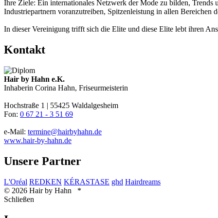
Ihre Ziele: Ein internationales Netzwerk der Mode zu bilden, Tren
Industriepartnern voranzutreiben, Spitzenleistung in allen Bereichen
In dieser Vereinigung trifft sich die Elite und diese Elite lebt ihren An
Kontakt
Hair by Hahn e.K.
Inhaberin Corina Hahn, Friseurmeisterin
Hochstraße 1 | 55425 Waldalgesheim
Fon:
0 67 21 - 3 51 69
e-Mail:
termine@hairbyhahn.de
www.hair-by-hahn.de
Unsere Partner
L'Oréal
REDKEN
KÉRASTASE
ghd
Hairdreams
© 2026 Hair by Hahn *
Schließen