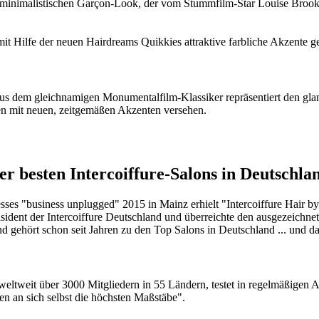
h minimalistischen Garçon-Look, der vom Stummfilm-Star Louise Brook
 Hilfe der neuen Hairdreams Quikkies attraktive farbliche Akzente ge
s dem gleichnamigen Monumentalfilm-Klassiker repräsentiert den glamo
n mit neuen, zeitgemäßen Akzenten versehen.
 besten Intercoiffure-Salons in Deutschland
es "business unplugged" 2015 in Mainz erhielt "Intercoiffure Hair by 
äsident der Intercoiffure Deutschland und überreichte den ausgezeichnet
nd gehört schon seit Jahren zu den Top Salons in Deutschland ... und da
t weltweit über 3000 Mitgliedern in 55 Ländern, testet in regelmäßigen
en an sich selbst die höchsten Maßstäbe".