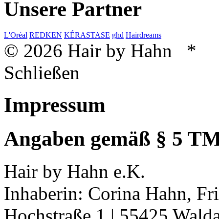
Unsere Partner
L'Oréal
REDKEN
KÉRASTASE
ghd
Hairdreams
© 2026 Hair by Hahn *
Schließen
Impressum
Angaben gemäß § 5 T
Hair by Hahn e.K.
Inhaberin: Corina Hahn, Fr
Hochstraße 1 | 55425 Wald