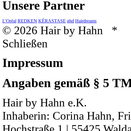
Unsere Partner
L'Oréal
REDKEN
KÉRASTASE
ghd
Hairdreams
© 2026 Hair by Hahn *
Schließen
Impressum
Angaben gemäß § 5 T
Hair by Hahn e.K.
Inhaberin: Corina Hahn, Fr
Hochstraße 1 | 55425 Wald